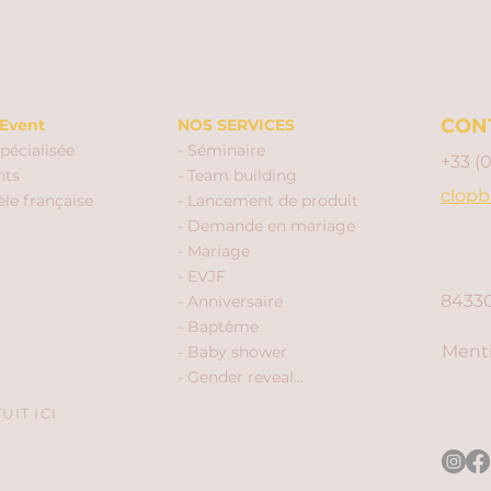
CON
Event
NOS SERVICES
pécialisée
- Séminaire
+33 (
nts
- Team building
clopb
èle française
- Lancement de produit
- Demande en mariage
- Mariage
- EVJF
84330
- Anniversaire
- Baptême
Menti
- Baby shower
- Gender reveal...
IT ICI