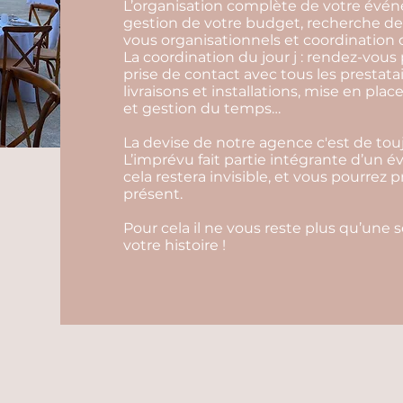
L’organisation complète de votre événem
gestion de votre budget, recherche de 
vous organisationnels et coordination d
La coordination du jour j : rendez-vous 
prise de contact avec tous les prestata
livraisons et installations, mise en pl
et gestion du temps…
La devise de notre agence c'est de touj
L’imprévu fait partie intégrante d’un 
cela restera invisible, et vous pourrez 
présent.
Pour cela il ne vous reste plus qu’une 
votre histoire !