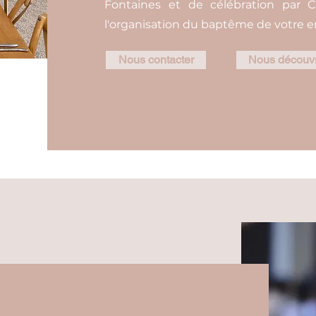
Fontaines et de célébration par C
l'organisation du baptême de votre en
Nous contacter
Nous découvr