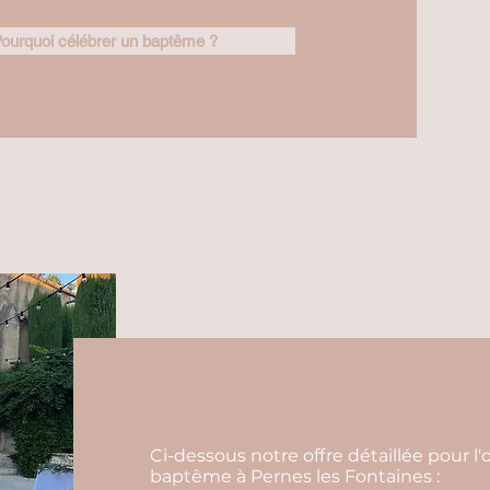
ourquoi célébrer un baptême ?
Ci-dessous notre offre détaillée pour 
baptême à Pernes les Fontaines :