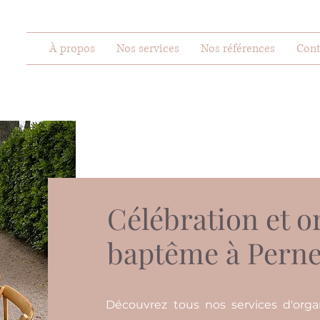
À propos
Nos services
Nos références
Cont
Célébration et o
baptême à Perne
Découvrez tous nos services d'org