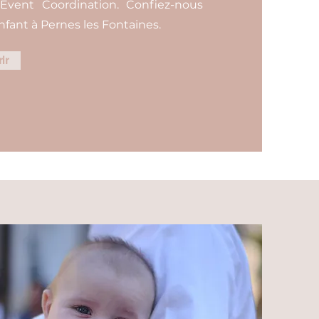
Event Coordination. Confiez-nous
fant à Pernes les Fontaines.
ir