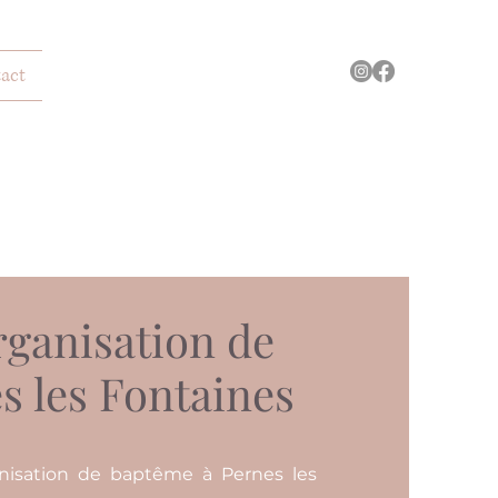
act
rganisation de
s les Fontaines
anisation de baptême à Pernes les