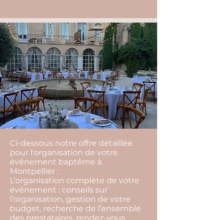
Ci-dessous notre offre détaillée
pour l'organisation de votre
événement baptême à
Montpellier :
L’organisation complète de votre
événement : conseils sur
l’organisation, gestion de votre
budget, recherche de l’ensemble
des prestataires, rendez-vous