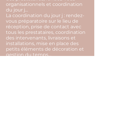
organisationnels et coordination
du jour j…
La coordination du jour j : rendez-
vous préparatoire sur le lieu de
réception, prise de contact avec
tous les prestataires, coordination
des intervenants, livraisons et
installations, mise en place des
petits éléments de décoration et
gestion du temps…
La devise de notre agence c'est de
toujours trouver des solutions.
L’imprévu fait partie intégrante
d’un événement, par notre
présence tout cela restera
invisible, et vous pourrez profiter
pleinement de l’instant présent.
Pour cela il ne vous reste plus
qu’une seule chose à faire… Nous
raconter votre histoire !