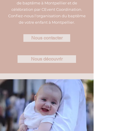
de baptême à Montpellier et de
célébration par CEvent Coordination.
Confiez-nous l'organisation du baptême
de votre enfant à Montpellier.
Nous contacter
Nous découvrir