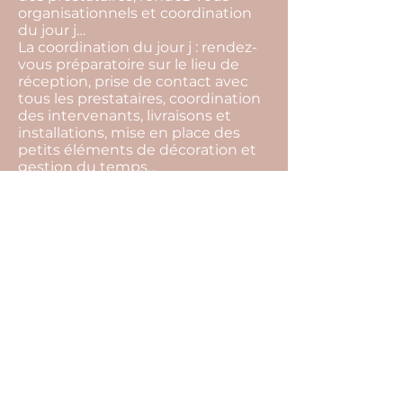
organisationnels et coordination
du jour j…
La coordination du jour j : rendez-
vous préparatoire sur le lieu de
réception, prise de contact avec
tous les prestataires, coordination
des intervenants, livraisons et
installations, mise en place des
petits éléments de décoration et
gestion du temps…
La devise de notre agence c'est de
toujours trouver des solutions.
L’imprévu fait partie intégrante
d’un événement, par notre
présence tout cela restera
invisible, et vous pourrez profiter
pleinement de l’instant présent.
Pour cela il ne vous reste plus
qu’une seule chose à faire… Nous
raconter votre histoire !