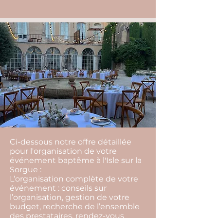
Ci-dessous notre offre détaillée
pour l'organisation de votre
événement baptême à l'Isle sur la
Sorgue :
L’organisation complète de votre
événement : conseils sur
l’organisation, gestion de votre
budget, recherche de l’ensemble
des prestataires, rendez-vous