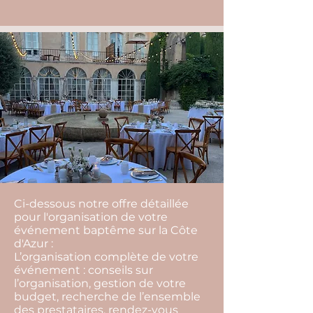
Ci-dessous notre offre détaillée
pour l'organisation de votre
événement baptême sur la Côte
d'Azur :
L’organisation complète de votre
événement : conseils sur
l’organisation, gestion de votre
budget, recherche de l’ensemble
des prestataires, rendez-vous