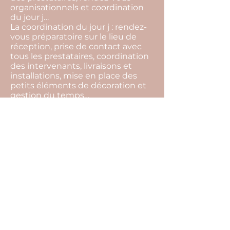
organisationnels et coordination
du jour j…
La coordination du jour j : rendez-
vous préparatoire sur le lieu de
réception, prise de contact avec
tous les prestataires, coordination
des intervenants, livraisons et
installations, mise en place des
petits éléments de décoration et
gestion du temps…
La devise de notre agence c'est de
toujours trouver des solutions.
L’imprévu fait partie intégrante
d’un événement, par notre
présence tout cela restera
invisible, et vous pourrez profiter
pleinement de l’instant présent.
Pour cela il ne vous reste plus
qu’une seule chose à faire… Nous
raconter votre histoire !