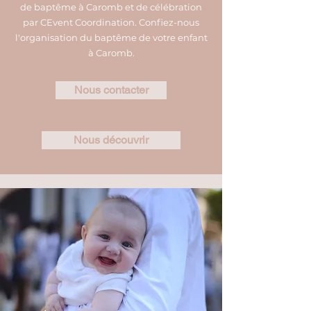
de baptême à Caromb et de célébration
par CEvent Coordination. Confiez-nous
l'organisation du baptême de votre enfant
à Caromb.
Nous contacter
Nous découvrir