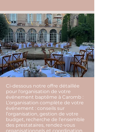
Ci-dessous notre offre détaillée
pour l'organisation de votre
événement baptême à Caromb :
L’organisation complète de votre
événement : conseils sur
l’organisation, gestion de votre
budget, recherche de l’ensemble
des prestataires, rendez-vous
organisationnels et coordination