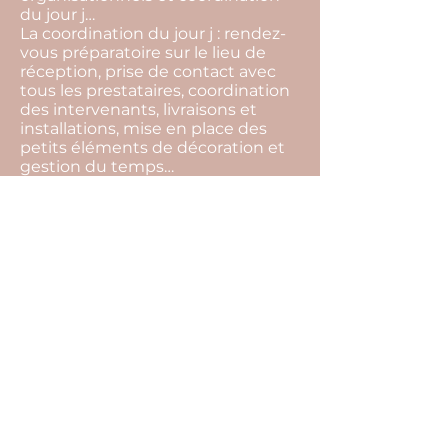
du jour j…
La coordination du jour j : rendez-
vous préparatoire sur le lieu de
réception, prise de contact avec
tous les prestataires, coordination
des intervenants, livraisons et
installations, mise en place des
petits éléments de décoration et
gestion du temps…
La devise de notre agence c'est de
toujours trouver des solutions.
L’imprévu fait partie intégrante
d’un événement, par notre
présence tout cela restera
invisible, et vous pourrez profiter
pleinement de l’instant présent.
Pour cela il ne vous reste plus
qu’une seule chose à faire… Nous
raconter votre histoire !