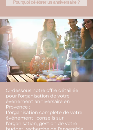
Pourquoi célébrer un anniversaire ?
Ci-dessous notre offre détaillée
pour l'organisation de votre
événement anniversaire en
Provence :
L’organisation complète de votre
événement : conseils sur
l’organisation, gestion de votre
budget, recherche de l’ensemble