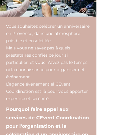
Vous souhaitez célébrer un anniversaire
en Provence, dans une atmosphère
paisible et ensoleillée.
Mais vous ne savez pas à quels
prestataires confiés ce jour si
particulier, et vous n’avez pas le temps
ni la connaissance pour organiser cet
événement.
L’agence événementiel CEvent
Coordination est là pour vous apporter
expertise et sérénité.
Pourquoi faire appel aux
services de CEvent Coordination
pour l'organisation et la
célébration d'un anniversaire en