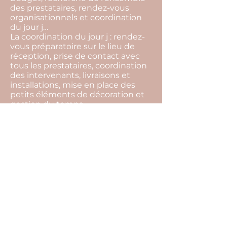
des prestataires, rendez-vous
organisationnels et coordination
du jour j…
La coordination du jour j : rendez-
vous préparatoire sur le lieu de
réception, prise de contact avec
tous les prestataires, coordination
des intervenants, livraisons et
installations, mise en place des
petits éléments de décoration et
gestion du temps…
La devise de notre agence c'est de
toujours trouver des solutions.
L’imprévu fait partie intégrante
d’un événement, par notre
présence tout cela restera
invisible, et vous pourrez profiter
pleinement de l’instant présent.
Pour cela il ne vous reste plus
qu’une seule chose à faire… Nous
raconter votre histoire !