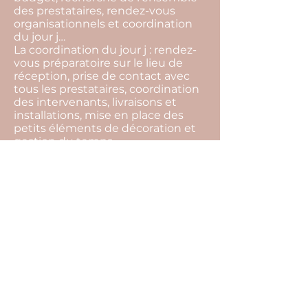
des prestataires, rendez-vous
organisationnels et coordination
du jour j…
La coordination du jour j : rendez-
vous préparatoire sur le lieu de
réception, prise de contact avec
tous les prestataires, coordination
des intervenants, livraisons et
installations, mise en place des
petits éléments de décoration et
gestion du temps…
La devise de notre agence c'est de
toujours trouver des solutions.
L’imprévu fait partie intégrante
d’un événement, par notre
présence tout cela restera
invisible, et vous pourrez profiter
pleinement de l’instant présent.
Pour cela il ne vous reste plus
qu’une seule chose à faire… Nous
raconter votre histoire !