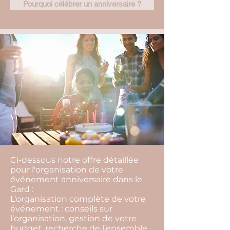
Pourquoi célébrer un anniversaire ?
Ci-dessous notre offre détaillée
pour l'organisation de votre
événement anniversaire dans le
Gard :
L’organisation complète de votre
événement : conseils sur
l’organisation, gestion de votre
budget, recherche de l’ensemble