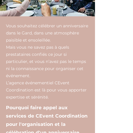
Vous souhaitez célébrer un anniversaire
dans le Gard, dans une atmosphère
paisible et ensoleillée.
Mais vous ne savez pas à quels
prestataires confiés ce jour si
particulier, et vous n’avez pas le temps
ni la connaissance pour organiser cet
événement.
L’agence événementiel CEvent
Coordination est là pour vous apporter
expertise et sérénité.
Pourquoi faire appel aux
services de CEvent Coordination
pour l'organisation et la
célébration d'un anniversaire