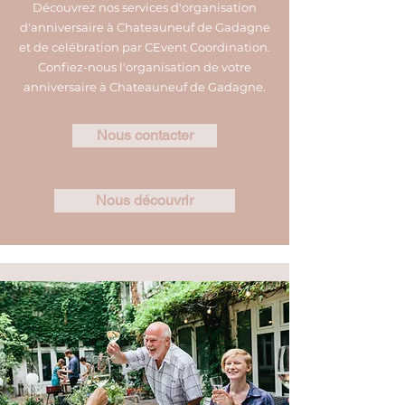
Découvrez nos services d'organisation
d'anniversaire à Chateauneuf de Gadagne
et de célébration par CEvent Coordination.
Confiez-nous l'organisation de votre
anniversaire à Chateauneuf de Gadagne.
Nous contacter
Nous découvrir