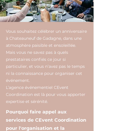
Vous souhaitez célébrer un anniversaire
à Chateauneuf de Gadagne, dans une
atmosphère paisible et ensoleillée.
Mais vous ne savez pas à quels
prestataires confiés ce jour si
particulier, et vous n’avez pas le temps
ni la connaissance pour organiser cet
événement.
L’agence événementiel CEvent
Coordination est là pour vous apporter
expertise et sérénité.
Pourquoi faire appel aux
services de CEvent Coordination
pour l'organisation et la