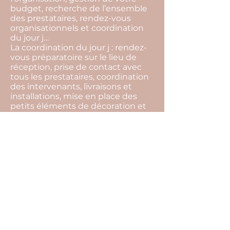
budget, recherche de l’ensemble
des prestataires, rendez-vous
organisationnels et coordination
du jour j…
La coordination du jour j : rendez-
vous préparatoire sur le lieu de
réception, prise de contact avec
tous les prestataires, coordination
des intervenants, livraisons et
installations, mise en place des
petits éléments de décoration et
gestion du temps…
La devise de notre agence c'est de
toujours trouver des solutions.
L’imprévu fait partie intégrante
d’un événement, par notre
présence tout cela restera
invisible, et vous pourrez profiter
pleinement de l’instant présent.
Pour cela il ne vous reste plus
qu’une seule chose à faire… Nous