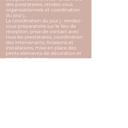
des prestataires, rendez-vous
organisationnels et coordination
du jour j…
La coordination du jour j : rendez-
vous préparatoire sur le lieu de
réception, prise de contact avec
tous les prestataires, coordination
des intervenants, livraisons et
installations, mise en place des
petits éléments de décoration et
gestion du temps…
La devise de notre agence c'est de
toujours trouver des solutions.
L’imprévu fait partie intégrante
d’un événement, par notre
présence tout cela restera
invisible, et vous pourrez profiter
pleinement de l’instant présent.
Pour cela il ne vous reste plus
qu’une seule chose à faire… Nous
raconter votre histoire !