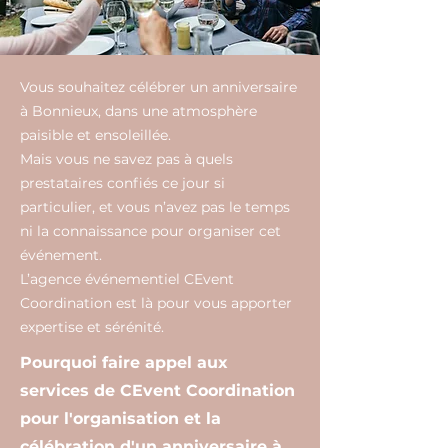
Vous souhaitez célébrer un anniversaire
à Bonnieux, dans une atmosphère
paisible et ensoleillée.
Mais vous ne savez pas à quels
prestataires confiés ce jour si
particulier, et vous n’avez pas le temps
ni la connaissance pour organiser cet
événement.
L’agence événementiel CEvent
Coordination est là pour vous apporter
expertise et sérénité.
Pourquoi faire appel aux
services de CEvent Coordination
pour l'organisation et la
célébration d'un anniversaire à