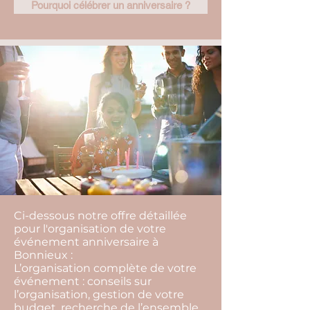
Pourquoi célébrer un anniversaire ?
Ci-dessous notre offre détaillée
pour l'organisation de votre
événement anniversaire à
Bonnieux :
L’organisation complète de votre
événement : conseils sur
l’organisation, gestion de votre
budget, recherche de l’ensemble