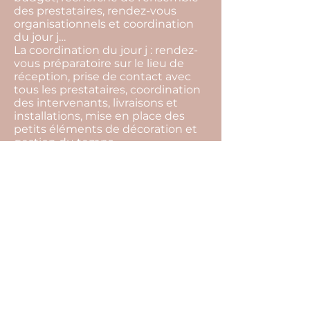
des prestataires, rendez-vous
organisationnels et coordination
du jour j…
La coordination du jour j : rendez-
vous préparatoire sur le lieu de
réception, prise de contact avec
tous les prestataires, coordination
des intervenants, livraisons et
installations, mise en place des
petits éléments de décoration et
gestion du temps…
La devise de notre agence c'est de
toujours trouver des solutions.
L’imprévu fait partie intégrante
d’un événement, par notre
présence tout cela restera
invisible, et vous pourrez profiter
pleinement de l’instant présent.
Pour cela il ne vous reste plus
qu’une seule chose à faire… Nous
raconter votre histoire !