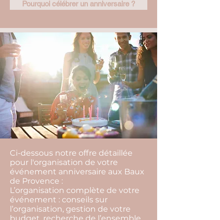
Pourquoi célébrer un anniversaire ?
Ci-dessous notre offre détaillée
pour l'organisation de votre
événement anniversaire aux Baux
de Provence :
L’organisation complète de votre
événement : conseils sur
l’organisation, gestion de votre
budget, recherche de l’ensemble