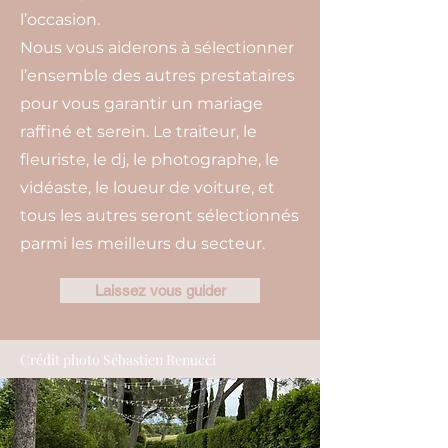
l’occasion.
Nous vous aiderons à sélectionner
l’ensemble des autres prestataires
pour vous garantir un mariage
raffiné et serein. Le traiteur, le
fleuriste, le dj, le photographe, le
vidéaste, le loueur de voiture, et
tous les autres seront sélectionnés
parmi les meilleurs du secteur.
Laissez vous guider
Crédit photo Sébastien Renucci