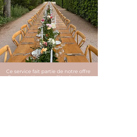
Ce service fait partie de notre offre
d’organisation complète de votre
mariage : conseils sur
l’organisation de votre mariage,
gestion de votre budget,
recherche de l’ensemble des
prestataires, rendez-vous
organisationnels et coordination
du jour j…
La devise de notre agence c'est de
toujours trouver des solutions.