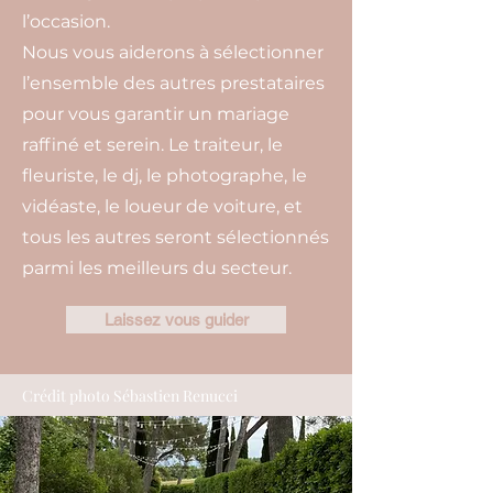
l’occasion.
Nous vous aiderons à sélectionner
l’ensemble des autres prestataires
pour vous garantir un mariage
raffiné et serein. Le traiteur, le
fleuriste, le dj, le photographe, le
vidéaste, le loueur de voiture, et
tous les autres seront sélectionnés
parmi les meilleurs du secteur.
Laissez vous guider
Crédit photo Sébastien Renucci