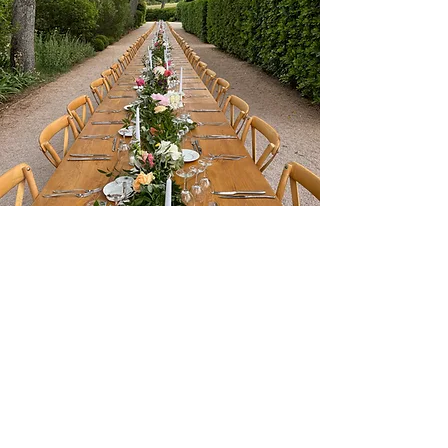
L’organisation complète de votre
mariage comprend notamment :
les conseils sur l’organisation de
votre mariage, la gestion de votre
budget, la recherche de
l’ensemble des prestataires, les
rendez-vous organisationnels, la
coordination du jour j, la mise en
place de la décoration, la gestion
des surprises prévues par les
proches, l’aide à l’organisation des