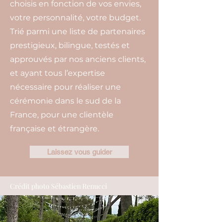
choisis en fonction de vos envies,
votre personnalité, votre budget.
Trié parmi une liste de partenaires
prestigieux, bilingue, testés et
approuvés par nos anciens clients,
et ayant tous l’expertise
nécessaire pour réaliser une
cérémonie dans le sud de la
France, pour une clientèle
française et étrangère.
Laissez vous guider
Crédit photo Sébastien Renucci