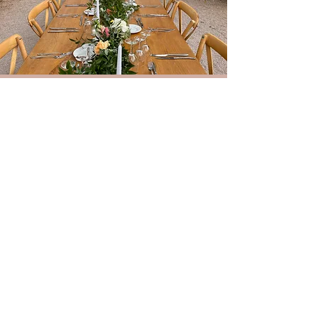
L’organisation complète de votre
mariage comprend notamment:
les conseils sur l’organisation de
votre mariage, la gestion de votre
budget, la recherche de
l’ensemble des prestataires, les
rendez-vous organisationnels, la
coordination du jour j, la mise en
place de la décoration, la gestion
des surprises prévues par les
proches, l’aide à l’organisation des
photos de groupe…
Il ne vous reste donc plus qu’une
seule chose à faire… Nous raconter
votre histoire !