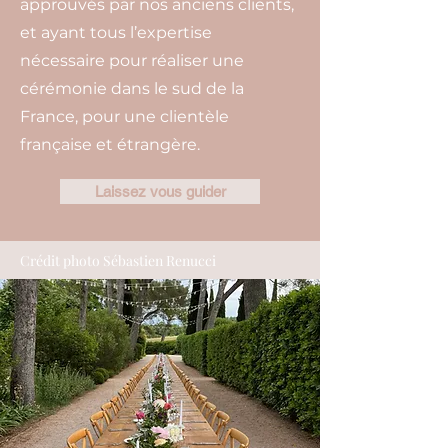
approuvés par nos anciens clients,
et ayant tous l’expertise
nécessaire pour réaliser une
cérémonie dans le sud de la
France, pour une clientèle
française et étrangère.
Laissez vous guider
Crédit photo Sébastien Renucci