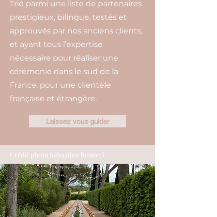
Trié parmi une liste de partenaires
prestigieux, bilingue, testés et
approuvés par nos anciens clients,
et ayant tous l’expertise
nécessaire pour réaliser une
cérémonie dans le sud de la
France, pour une clientèle
française et étrangère.
Laissez vous guider
Crédit photo Sébastien Renucci