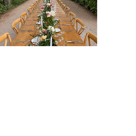
L’organisation complète de votre
mariage comprend notamment:
les conseils sur l’organisation de
votre mariage, la gestion de votre
budget, la recherche de
l’ensemble des prestataires, les
rendez-vous organisationnels, la
coordination du jour j, la mise en
place de la décoration, la gestion
des surprises prévues par les
proches, l’aide à l’organisation des
photos de groupe…
Il ne vous reste donc plus qu’une