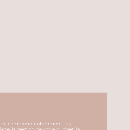
riage comprend notamment: les
iage, la gestion de votre budget, la