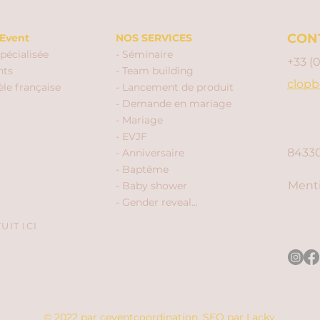
CON
Event
NOS SERVICES
pécialisée
- Séminaire
+33 (
nts
- Team building
clopb
èle française
- Lancement de produit
- Demande en mariage
- Mariage
- EVJF
84330
- Anniversaire
- Baptême
Menti
- Baby shower
- Gender reveal...
IT ICI
© 2022 par ceventcoordination.
SEO par
Lacky