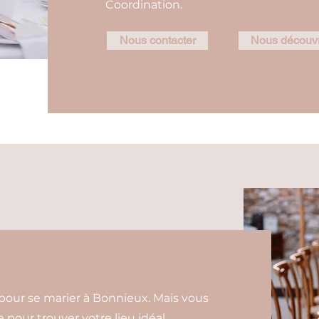
Coordination.
Nous contacter
Nous découvr
 pour se marier à Bonnieux. Mais vous
 pour trouver votre lieu idéal.