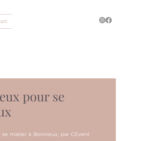
act
ieux pour se
ux
r se marier à Bonnieux, par CEvent