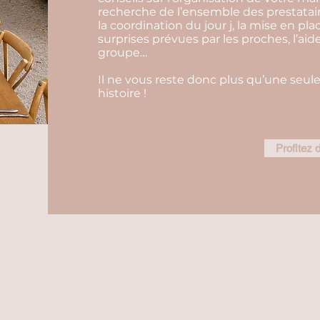
recherche de l’ensemble des prestatair
la coordination du jour j, la mise en pla
surprises prévues par les proches, l’aid
groupe…
Il ne vous reste donc plus qu’une seule
histoire !
Profitez d