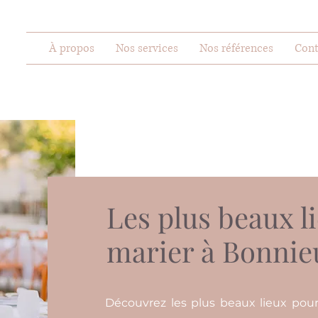
À propos
Nos services
Nos références
Cont
Les plus beaux l
marier à Bonnie
Découvrez les plus beaux lieux pou