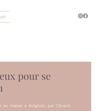
act
ieux pour se
n
r se marier à Avignon, par CEvent