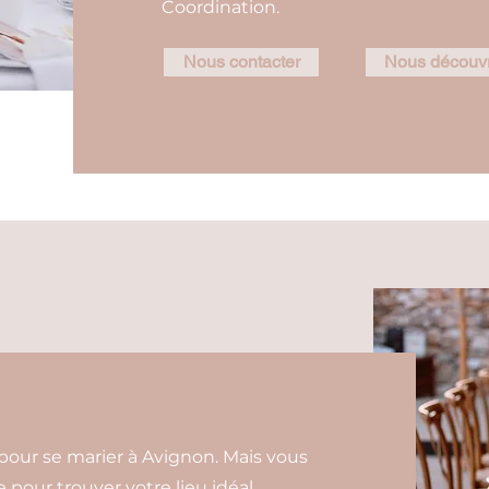
Coordination.
Nous contacter
Nous découvr
pour se marier à Avignon. Mais vous
 pour trouver votre lieu idéal.