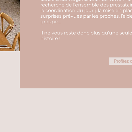
recherche de l’ensemble des prestatair
la coordination du jour j, la mise en pla
surprises prévues par les proches, l’aid
groupe…
Il ne vous reste donc plus qu’une seule
histoire !
Profitez d