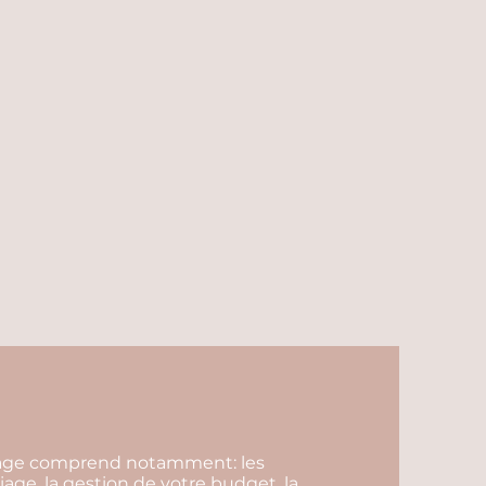
riage comprend notamment: les
iage, la gestion de votre budget, la