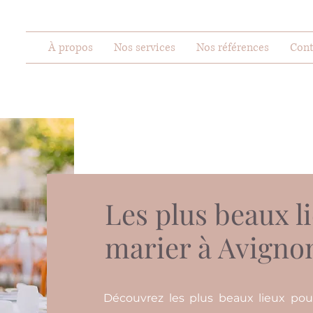
À propos
Nos services
Nos références
Cont
Les plus beaux l
marier à Avigno
Découvrez les plus beaux lieux pou