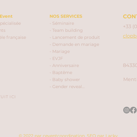
CON
Event
NOS SERVICES
pécialisée
- Séminaire
+33 (
nts
- Team building
clopb
èle française
- Lancement de produit
- Demande en mariage
- Mariage
- EVJF
84330
- Anniversaire
- Baptême
Menti
- Baby shower
- Gender reveal...
IT ICI
© 2022 par ceventcoordination.
SEO par
Lacky