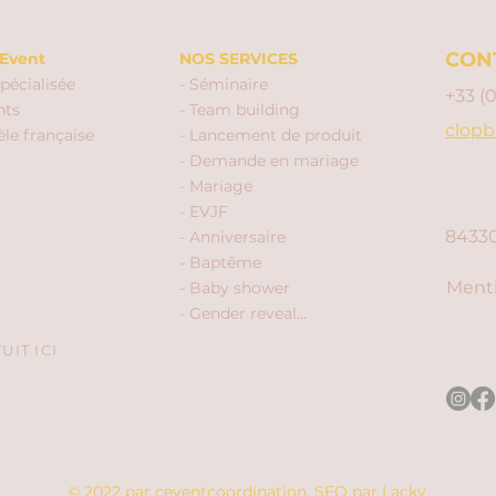
CON
Event
NOS SERVICES
pécialisée
- Séminaire
+33 (
nts
- Team building
clopb
èle française
- Lancement de produit
- Demande en mariage
- Mariage
- EVJF
84330
- Anniversaire
- Baptême
Menti
- Baby shower
- Gender reveal...
IT ICI
© 2022 par ceventcoordination.
SEO par
Lacky