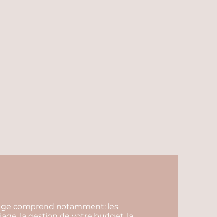
riage comprend notamment: les
iage, la gestion de votre budget, la