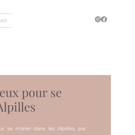
act
ieux pour se
lpilles
r se marier dans les Alpilles, par