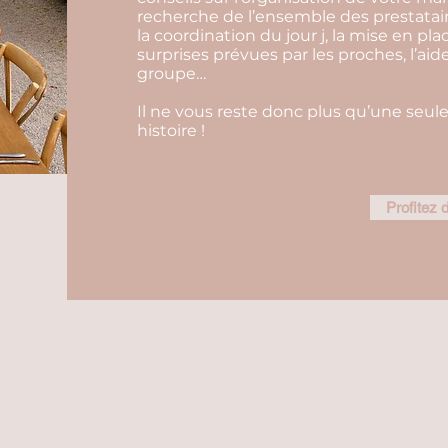
recherche de l’ensemble des prestatair
la coordination du jour j, la mise en pla
surprises prévues par les proches, l’aid
groupe…
Il ne vous reste donc plus qu’une seule
histoire !
Profitez d