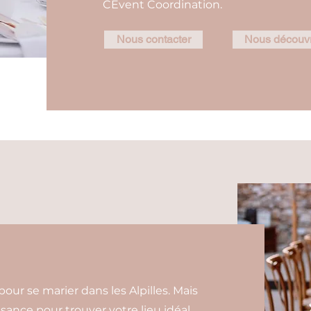
CEvent Coordination.
Nous contacter
Nous découvr
our se marier dans les Alpilles. Mais
sance pour trouver votre lieu idéal.