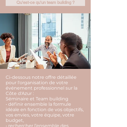
Qu'est-ce qu'un team building ?
Ci-dessous notre offre détaillée
pour l'organisation de votre
événement professionnel sur la
Côte d'Azur :
Séminaire et Team building
• définir ensemble la formule
idéale en fonction de vos objectifs,
vos envies, votre équipe, votre
budget,
• rechercher l’ensemble des