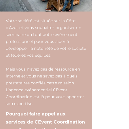
Votre société est située sur la Côte
d'Azur et vous souhaitez organiser un
séminaire ou tout autre événement
professionnel pour vous aider à
développer la notoriété de votre société
et fédérez vos équipes.
Mais vous n’avez pas de ressource en
interne et vous ne savez pas à quels
prestataires confiés cette mission.
L’agence événementiel CEvent
Coordination est là pour vous apporter
son expertise.
Pourquoi faire appel aux
services de CEvent Coordination