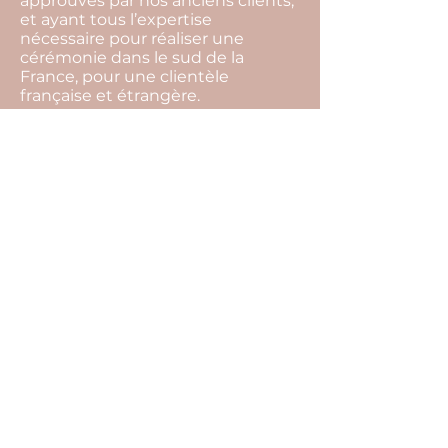
approuvés par nos anciens clients,
et ayant tous l’expertise
nécessaire pour réaliser une
cérémonie dans le sud de la
France, pour une clientèle
française et étrangère.
L’organisation complète de votre
mariage comprend : les conseils
sur l’organisation de votre mariage,
la gestion de votre budget, la
recherche de l’ensemble des
prestataires, les rendez-vous
organisationnels, la coordination
du jour j, la mise en place de la
décoration, la gestion des
surprises prévues par les proches,
l’aide à l’organisation des photos
de groupe…
Il ne vous reste donc plus qu’une
seule chose à faire… Nous raconter
votre histoire !