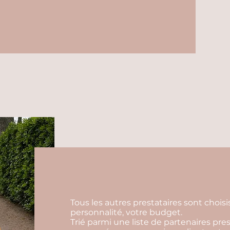
Tous les autres prestataires sont choisi
personnalité, votre budget.
Trié parmi une liste de partenaires pres