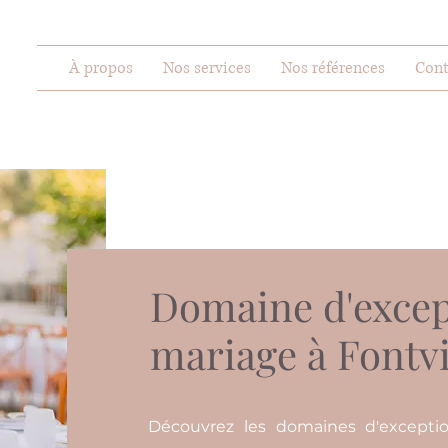
À propos
Nos services
Nos références
Cont
Domaine d'excep
mariage à Fontvi
Découvrez les domaines d'exceptio