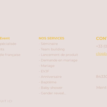
CON
Event
NOS SERVICES
pécialisée
- Séminaire
+33 (
nts
- Team building
clopb
èle française
- Lancement de produit
- Demande en mariage
- Mariage
- EVJF
84330
- Anniversaire
- Baptême
Menti
- Baby shower
- Gender reveal...
IT ICI