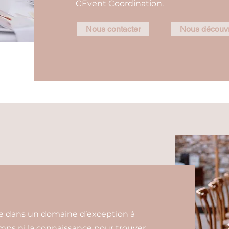
CEvent Coordination.
Nous contacter
Nous découvr
ge dans un domaine d’exception à
emps ni la connaissance pour trouver