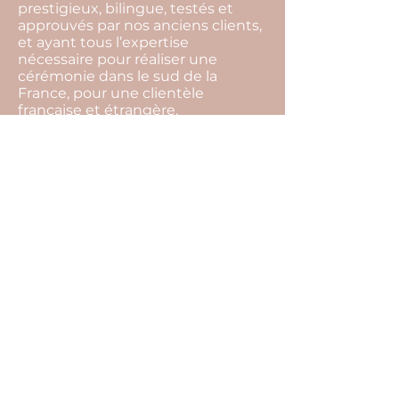
prestigieux, bilingue, testés et
approuvés par nos anciens clients,
et ayant tous l’expertise
nécessaire pour réaliser une
cérémonie dans le sud de la
France, pour une clientèle
française et étrangère.
L’organisation complète de votre
mariage comprend : les conseils
sur l’organisation de votre mariage,
la gestion de votre budget, la
recherche de l’ensemble des
prestataires, les rendez-vous
organisationnels, la coordination
du jour j, la mise en place de la
décoration, la gestion des
surprises prévues par les proches,
l’aide à l’organisation des photos
de groupe…
Il ne vous reste donc plus qu’une
seule chose à faire… Nous raconter
votre histoire !