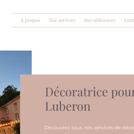
À propos
Nos services
Nos références
Cont
Décoratrice pou
Luberon
Découvrez tous nos services de déco