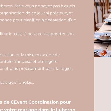
uberon. Mais vous ne savez pas à quels
’organisation de ce jour si précieux, et
sance pour planifier la décoration d’un
nation est là pour vous apporter son
isation et la mise en scène de
Crédit p
entèle française et étrangère.
e et plus précisément dans la région
ais que l’anglais.
es de CEvent Coordination pour
 de votre mariage dans le Luberon