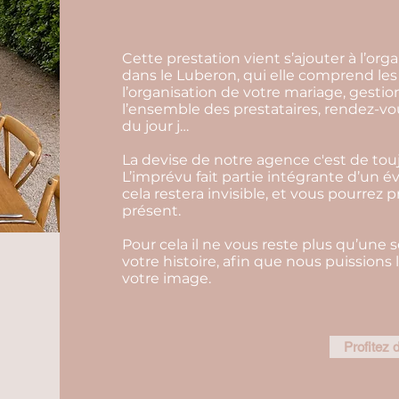
Cette prestation vient s’ajouter à l’or
dans le Luberon, qui elle comprend les 
l’organisation de votre mariage, gesti
l’ensemble des prestataires, rendez-vo
du jour j…
La devise de notre agence c'est de touj
L’imprévu fait partie intégrante d’un 
cela restera invisible, et vous pourrez 
présent.
Pour cela il ne vous reste plus qu’une 
votre histoire, afin que nous puissions
votre image.
Profitez d