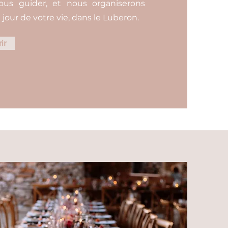
vous guider, et nous organiserons
jour de votre vie, dans le Luberon.
ir