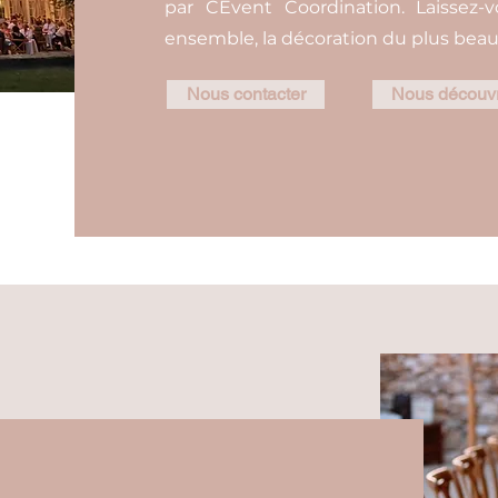
par CEvent Coordination. Laissez-
ensemble, la décoration du plus beau 
Nous contacter
Nous découvr