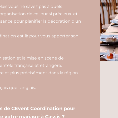
Mais vous ne savez pas à quels
’organisation de ce jour si précieux, et
sance pour planifier la décoration d’un
nation est là pour vous apporter son
isation et la mise en scène de
Crédit p
entèle française et étrangère.
e et plus précisément dans la région
ais que l’anglais.
es de CEvent Coordination pour
de votre mariage à Cassis ?