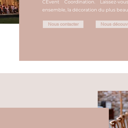
CEvent Coordination. Laissez-vo
ensemble, la décoration du plus beau j
Nous contacter
Nous découvr