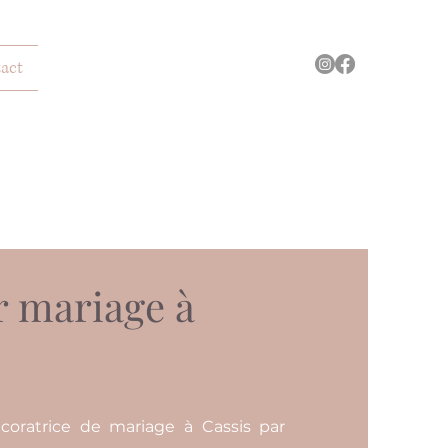
act
r mariage à
coratrice de mariage à Cassis par