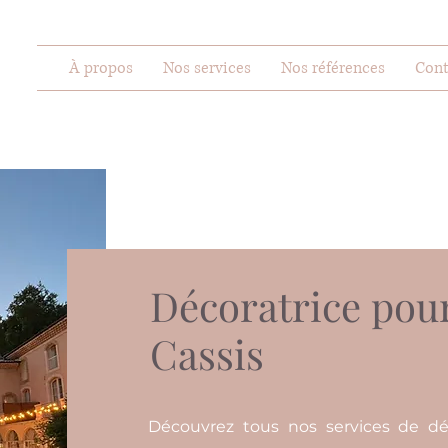
À propos
Nos services
Nos références
Cont
Décoratrice pou
Cassis
Découvrez tous nos services de dé