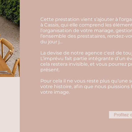
Cette prestation vient s’ajouter à l’or
à Cassis, qui elle comprend les élément
l’organisation de votre mariage, gesti
l’ensemble des prestataires, rendez-vo
du jour j…
La devise de notre agence c'est de touj
L’imprévu fait partie intégrante d’un 
cela restera invisible, et vous pourrez 
présent.
Pour cela il ne vous reste plus qu’une 
votre histoire, afin que nous puissions
votre image.
Profitez d