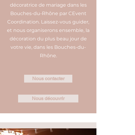
décoratrice de mariage dans les
Bouches-du-Rhône par CEvent
Coordination. Laissez-vous guider,
et nous organiserons ensemble, la
décoration du plus beau jour de
votre vie, dans les Bouches-du-
Rhône.
Nous contacter
Nous découvrir