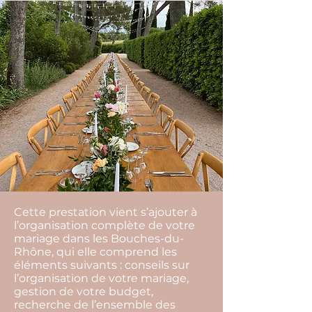
Cette prestation vient s’ajouter à
l’organisation complète de votre
mariage dans les Bouches-du-
Rhône, qui elle comprend les
éléments suivants : conseils sur
l’organisation de votre mariage,
gestion de votre budget,
recherche de l’ensemble des