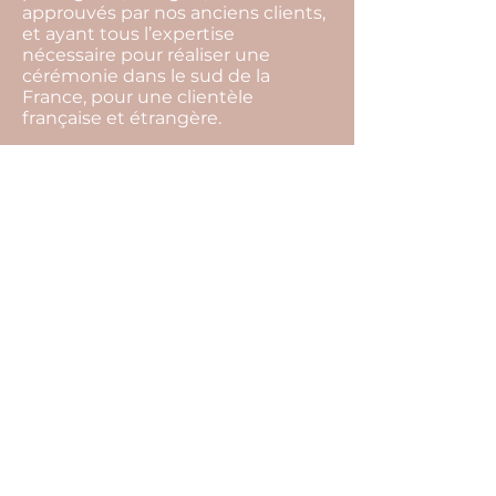
approuvés par nos anciens clients,
et ayant tous l’expertise
nécessaire pour réaliser une
cérémonie dans le sud de la
France, pour une clientèle
française et étrangère.
L’organisation complète de votre
mariage comprend notamment :
les conseils sur l’organisation de
votre mariage, la gestion de votre
budget, la recherche de
l’ensemble des prestataires, les
rendez-vous organisationnels, la
coordination du jour j, la mise en
place de la décoration, la gestion
des surprises prévues par les
proches, l’aide à l’organisation des
photos de groupe…
N’hésitez pas à nous contacter.
Après un rendez-vous en visio
notre agence sera à même de