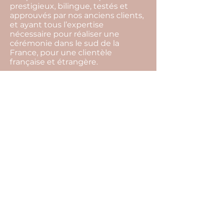
prestigieux, bilingue, testés et
approuvés par nos anciens clients,
et ayant tous l’expertise
nécessaire pour réaliser une
cérémonie dans le sud de la
France, pour une clientèle
française et étrangère.
L’organisation complète de votre
mariage comprend notamment :
les conseils sur l’organisation de
votre mariage, la gestion de votre
budget, la recherche de
l’ensemble des prestataires, les
rendez-vous organisationnels, la
coordination du jour j, la mise en
place de la décoration, la gestion
des surprises prévues par les
proches, l’aide à l’organisation des
photos de groupe…
N’hésitez pas à nous contacter.
Après un rendez-vous en visio