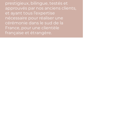
prestigieux, bilingue, testés et
approuvés par nos anciens clients,
et ayant tous l’expertise
nécessaire pour réaliser une
cérémonie dans le sud de la
France, pour une clientèle
française et étrangère.
L’organisation complète de votre
mariage comprend notamment :
les conseils sur l’organisation de
votre mariage, la gestion de votre
budget, la recherche de
l’ensemble des prestataires, les
rendez-vous organisationnels, la
coordination du jour j, la mise en
place de la décoration, la gestion
des surprises prévues par les
proches, l’aide à l’organisation des
photos de groupe…
N’hésitez pas à nous contacter.
Après un rendez-vous en visio