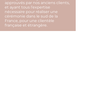
approuvés par nos anciens clients,
et ayant tous l’expertise
nécessaire pour réaliser une
cérémonie dans le sud de la
France, pour une clientèle
française et étrangère.
L’organisation complète de votre
mariage comprend notamment :
les conseils sur l’organisation de
votre mariage, la gestion de votre
budget, la recherche de
l’ensemble des prestataires, les
rendez-vous organisationnels, la
coordination du jour j, la mise en
place de la décoration, la gestion
des surprises prévues par les
proches, l’aide à l’organisation des
photos de groupe…
N’hésitez pas à nous contacter.
Après un rendez-vous en visio
notre agence sera à même de