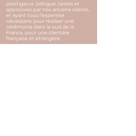
prestigieux, bilingue, testés et
approuvés par nos anciens clients,
et ayant tous l’expertise
nécessaire pour réaliser une
cérémonie dans le sud de la
France, pour une clientèle
française et étrangère.
L’organisation complète de votre
mariage comprend notamment :
les conseils sur l’organisation de
votre mariage, la gestion de votre
budget, la recherche de
l’ensemble des prestataires, les
rendez-vous organisationnels, la
coordination du jour j, la mise en
place de la décoration, la gestion
des surprises prévues par les
proches, l’aide à l’organisation des
photos de groupe…
N’hésitez pas à nous contacter.
Après un rendez-vous en visio