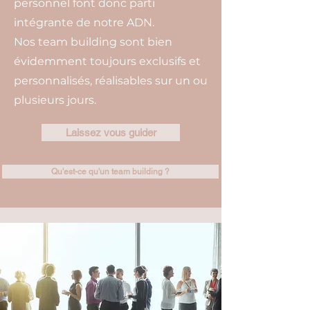
personnel font donc parti
intégrante de notre ADN.
Nos team building sont bien
évidemment toujours exclusifs et
personnalisés, réalisables sur un ou
plusieurs jours.
Laissez vous guider
Qu'est-ce qu'un team building ?