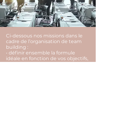
Ci-dessous nos missions dans le
cadre de l’organisation de team
building :
• définir ensemble la formule
idéale en fonction de vos objectifs,
vos envies, votre équipe, votre
budget,
• rechercher l’ensemble des
prestataires,
• vous aider à les sélectionner, et
choisir la meilleure offre,
• vous conseiller tout au long du
projet pour ne rien laisser au
hasard (inaptitude à faire certaines
activités, restrictions
alimentaires…),
• suivre l’ensemble des
prestataires et contrats jusqu’au